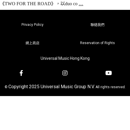
《TWO FOR THE ROAD》，以duo co
…
Privacy Policy
聯絡我們
Reservation of Rights
網上商店
Universal Music Hong Kong
Copyright 2025 Universal Music Group N.V.
©
All rights reserved.