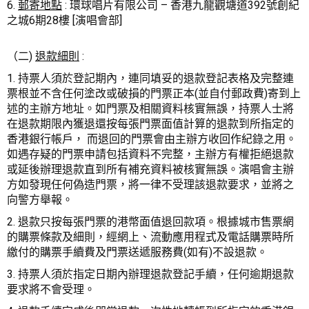
6.
郵寄地點
: 環球唱片有限公司 – 香港九龍觀塘道392號創紀
之城6期28樓 [演唱會部]
（二)
退款細則
:
1. 持票人須於登記期內，連同填妥的退款登記表格及完整連
票根並不含任何塗改或破損的門票正本(並自付郵政費)寄到上
述的主辦方地址。如門票及相關資料核實無誤，持票人士將
在退款期限內獲退還按每張門票面值計算的退款到所指定的
香港銀行帳戶， 而退回的門票會由主辦方收回作紀錄之用。
如遇存疑的門票申請包括資料不完整，主辦方有權拒絕退款
或延後辦理退款直到所有補充資料被核實無誤。演唱會主辦
方如發現任何偽造門票，將一律不受理該退款要求，並將之
向警方舉報。
2. 退款只按每張門票的港幣面值退回款項。根據城市售票網
的購票條款及細則，經網上、流動應用程式及電話購票時所
繳付的購票手續費及門票送遞服務費(如有)不設退款。
3. 持票人須於指定日期內辦理退款登記手續，任何逾期退款
要求將不會受理。