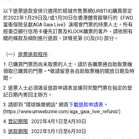
以下退票退款安排只適用於經城市售票網(URBTIX)購買原定
於2022年1月29日及/或1月30日在香港體育館舉行的《FWD
富衛保險呈獻AGA Gaia Live》演唱會門票的持票人士。所有
經東亞銀行信用卡優先訂票及KLOOK購票的客戶，請依照有
關的條款及細則進行退款，詳情見第 (II)及(III) 部分。
（一）
退票退款程序
:
1. 已購買門票而尚未取票的人士，請於各購票通自助取票機
領取已購買的門票。
*
敬請留意各自助取票機的開放日期及時
間
。
2. 退票人士必須填妥退款申請表並連同完整門票在指定的登
記日期內寄回主辦方。
3. 請即到 “環球娛樂網誌” 網頁
下載退款申請表
。
(https://www.umwebzine.com/aga_gaia_live_refund/)
4.
登記期限
: 2022年4月1日至4月30日
5.
退款期限
: 2022年5月1日至6月30日