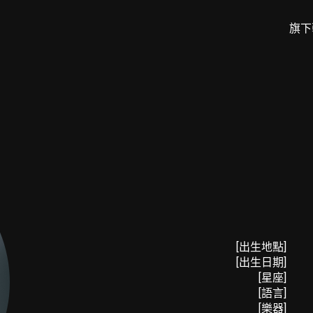
旗下
[出生地點]
[出生日期]
[星座]
[語言]
[樂器]