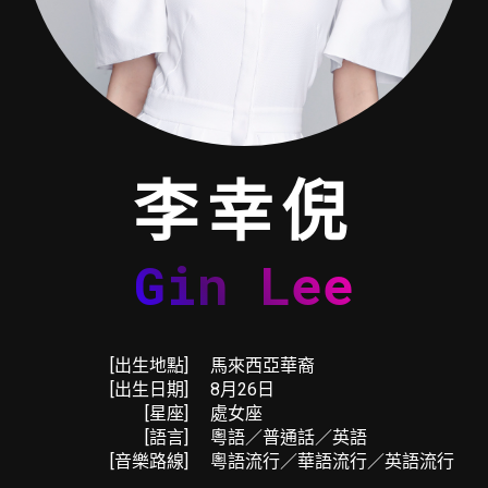
李幸倪
Gin Lee
[出生地點]
馬來西亞華裔
[出生日期]
8月26日
[星座]
處女座
[語言]
粵語／普通話／英語
[音樂路線]
粵語流行／華語流行／英語流行