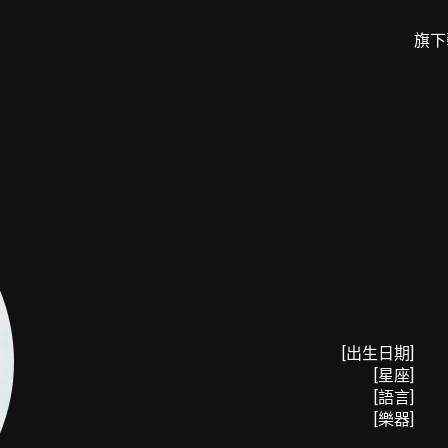
旗下
[出生日期]
[星座]
[語言]
[樂器]