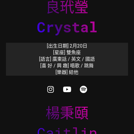
良玳瑩
Crystal
[出生日期] 2月20日
[星座] 雙魚座
[語言] 廣東話 / 英文 / 國語
[喜 好 / 興 趣] 唱歌 / 跳舞
[樂器] 結他
楊秉頤
Caitlin