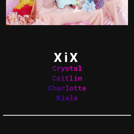
XiX
Crystal
Caitlin
Charlotte
Kiele