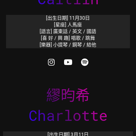
[出生日期]
11月30日
[星座]
人馬座
[語言]
廣東話 / 英文 / 國語
[喜 好 / 興 趣]
唱歌 /
跳舞
[樂器]
小提琴 / 鋼琴 /
結他
繆昀希
Charlotte
[出生日期]
3月11日