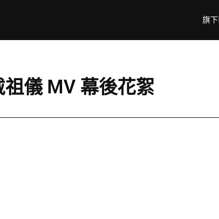
旗下
y 戴祖儀 MV 幕後花絮