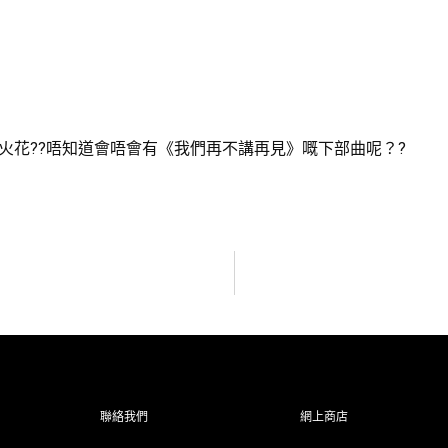
經好有火花??唔知道會唔會有《我們再不講再見》嘅下部曲呢？?
聯絡我們
網上商店