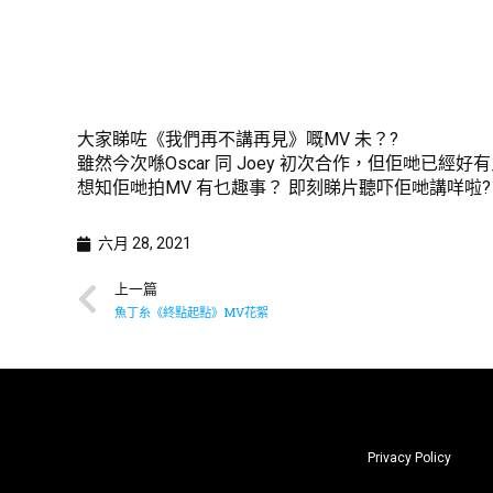
大家睇咗《我們再不講再見》嘅MV 未？?
雖然今次喺Oscar 同 Joey 初次合作，但佢哋已
想知佢哋拍MV 有乜趣事？ 即刻睇片聽吓佢哋講咩啦?
六月 28, 2021
上一篇
魚丁糸《終點起點》MV花絮
Privacy Policy