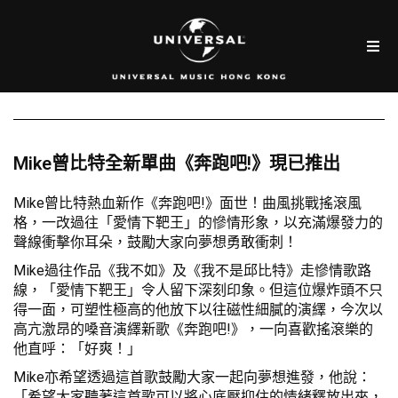
Mike曾比特全新單曲《奔跑吧!》現已推出
Mike曾比特熱血新作《奔跑吧!》面世！曲風挑戰搖滾風
格，一改過往「愛情下靶王」的慘情形象，以充滿爆發力的
聲線衝擊你耳朵，鼓勵大家向夢想勇敢衝刺！
Mike過往作品《我不如》及《我不是邱比特》走慘情歌路
線，「愛情下靶王」令人留下深刻印象。但這位爆炸頭不只
得一面，可塑性極高的他放下以往磁性細膩的演繹，今次以
高亢激昂的嗓音演繹新歌《奔跑吧!》，一向喜歡搖滾樂的
他直呼：「好爽！」
Mike亦希望透過這首歌鼓勵大家一起向夢想進發，他說：
「希望大家聽著這首歌可以將心底壓抑住的情緒釋放出來，