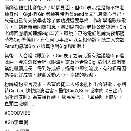
兩師徒雖在比賽後少了時間見面，但Gin 表示還是撇不掉老
師身份；Gigi 指 Gin 老師有時仍會send長文訊息關心自己，
只是自己每天放學後除了做功課還要準備工作和學唱歌練歌
等，忙到有時無回覆訊息，還即席向Gin 老師公開認錯。Gin
老師回應相當理解Gigi辛苦，還說自己的電話無論幾夜都隨
時為Gigi準備好，有任何心事都可以互相傾訴，聽二人交談
Fans均感嘆Gin 老師真係對Gigi錫到燶！
其後二人合唱《眼淚》，Gin 表示之前比賽有建議過Gigi 唱
此曲，今次選擇合唱《眼淚》寄意她希望Gigi 於個人歌唱事
業能繼續成長，得到好成績；過程中即使流淚，有的都是因
為得到好成績、歌曲感動人心、幸福的眼淚。
粉絲紛紛留言要求，希望師徒二人將來能推出合唱歌；亦期
待Gin Lee 快快開演唱會。最後Gin以Solo 版本的《日出時
讓街燈安睡》為直播作結， 網民留言：「耳朵唔止懷孕，
直頭生咗喇！」
#GOODVIBE
#Gin李幸倪