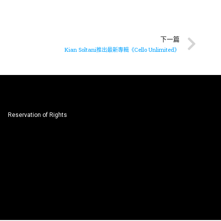
下一篇
Kian Soltani推出最新專輯《Cello Unlimited》
Reservation of Rights