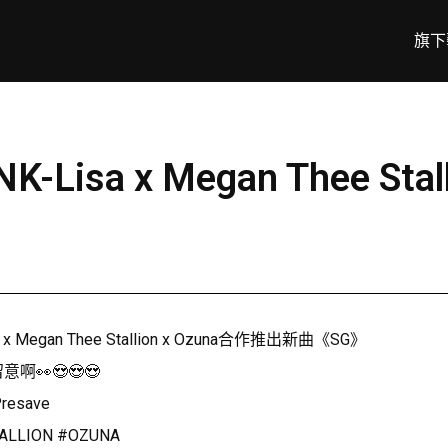
旗下
K-Lisa x Megan Thee St
x Megan Thee Stallion x Ozuna合作推出新曲《SG》
👀😍😍😍
Presave
ALLION #OZUNA