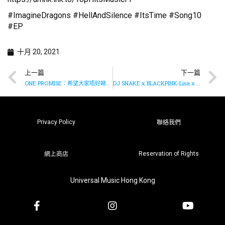
#ImagineDragons #HellAndSilence #ItsTime #Song10
#EP
十月 20, 2021
上一篇
下一篇
ONE PROMISE：希望大家唔好睇唔起堅持追夢嘅人
DJ SNAKE x BLACKPINK-Lisa x Megan Thee Stallion x Ozuna 合作打造新曲《SG》
Privacy Policy
聯絡我們
Reservation of Rights
網上商店
Universal Music Hong Kong