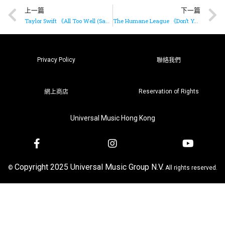
上一篇
下一篇
Taylor Swift 《All Too Well (Sad Girl Autumn Version)》已推出
The Humane League 《Don’t You Want Me》(Purple Disco Machine Remix)現已推出
Privacy Policy
聯絡我們
Reservation of Rights
網上商店
Universal Music Hong Kong
Copyright 2025 Universal Music Group N.V.
©
All rights reserved.