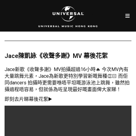
Jace陳凱詠《收聲多謝》MV 幕後花絮
Jace新歌《收聲多謝》MV拍攝超過16小時🔥 今次MV內有
大量跳舞元素，Jace為新歌更特別學習新嘅舞種👏🏻 而佢
同dancers 拍攝時更需要喺唔平坦嘅游泳池上跳舞，雖然拍
攝過程唔容易，但就係為咗呈現最好嘅畫面俾大家睇！
即刻去片睇幕後花絮▶️