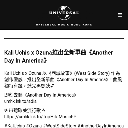
Kali Uchis x Ozuna推出全新單曲《Another
Day In America》
Kali Uchis x Ozuna 以《西城故事》(West Side Story) 作為
創作靈感，推出全新單曲《Another Day In America》! 曲風
獨特有趣，聽完再想聽💕
即刻去聽《Another Day In America》
umhk.lnk.to/adia
🤟🏻聽歐美流行歌🎶
https://umhk.lnk.to/TopHitsMusicFP
#KalUchis #Ozuna #WestSideStory #AnotherDayInAmerica