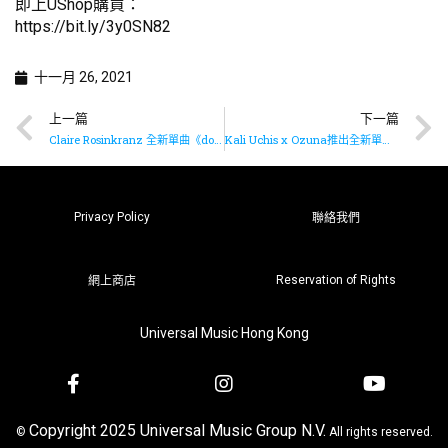
即上UShop購買：
https://bit.ly/3y0SN82
十一月 26, 2021
上一篇
下一篇
Claire Rosinkranz 全新單曲《don’t miss me》現已推出
Kali Uchis x Ozuna推出全新單曲《Another Day In America》
Privacy Policy
聯絡我們
Reservation of Rights
網上商店
Universal Music Hong Kong
Copyright 2025 Universal Music Group N.V.
©
All rights reserved.