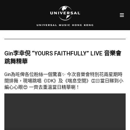
Gin李幸倪 “YOURS FAITHFULLY” LIVE 音樂會
跳舞精華
Gin為咗俾各位粉絲一個驚喜✨ 今次音樂會特別花兩星期時
間排舞，現場跳唱《IDK》及《喘息空間》👏🏻當日睇到小
編心心眼😍 一齊去重溫當日精華喇！