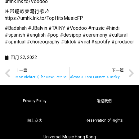
umhk.lnk.to/Voodoo
🤟🏻聽歐美流行歌🎶
https://umhk.lnk.to/TopHitsMusicFP
#Badshah #JBalvin #TAINY #Voodoo #music #hindi
#spanish #english #pop #desipop #ceremony #cultural
#spiritual #choreography #tiktok #viral #spotify #producer
四月 22, 2022
上一篇
下一篇
Max Richter《The New Four Seasons》即將推出
Alesso X Zara Larsson X Becky Hill打造節奏舞曲《Words (feat. Zara Larsson)》
Privacy Policy
聯絡我們
Reservation of Rights
網上商店
Universal Music Hong Kong