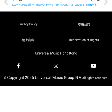
Norah Jones推出《Come Away With Me》20周年紀念版本
Badshah X J Balvin X TAINY 打造全新單曲《Voodoo》
Privacy Policy
聯絡我們
Reservation of Rights
網上商店
Universal Music Hong Kong
Copyright 2025 Universal Music Group N.V.
©
All rights reserved.