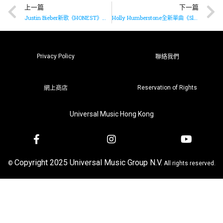
上一篇
下一篇
Justin Bieber新歌《HONEST》已推出
Holly Humberstone全新單曲《Sleep Tight》已推出
Privacy Policy
聯絡我們
Reservation of Rights
網上商店
Universal Music Hong Kong
Copyright 2025 Universal Music Group N.V.
©
All rights reserved.