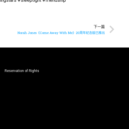
gstars #sleeptight #friendship
下一篇
Norah Jones《Come Away With Me》20周年紀念版已推出
Reservation of Rights