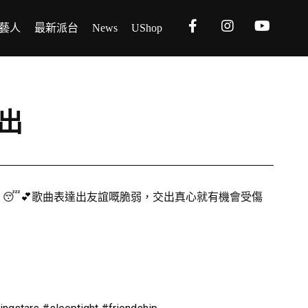
藝人
最新派台
News
UShop
推出
eep Tight》😴💕歌曲表達出友誼嘅脆弱，交出真心就有機會受傷