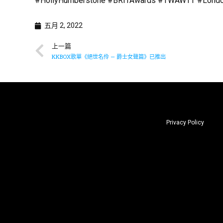
#HollyHumberstone #BRITAwards #TWAWTT #LondonisL
五月 2, 2022
上一篇
KKBOX歌單《絕世名伶 — 爵士女聲篇》已推出
Privacy Policy