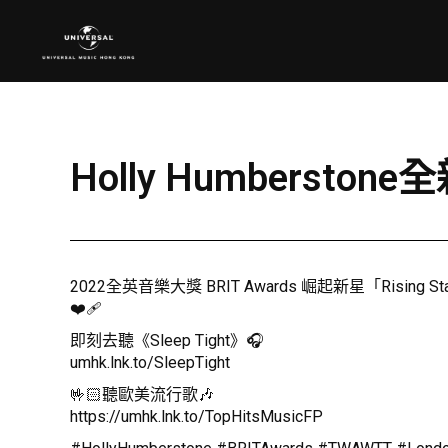
Holly Humberston
2022全英音樂大獎 BRIT Awards 崛起新星「Rising
❤️‍🩹
即刻去聽《Sleep Tight》🎧
umhk.lnk.to/SleepTight
🤟🏻聽歐美流行歌🎶
https://umhk.lnk.to/TopHitsMusicFP