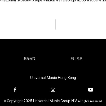
onely #BestMixTape #tiktok #viralsongs #pop #vocal #risin
聯絡我們
網上商店
Universal Music Hong Kong
Copyright 2025 Universal Music Group N.V.
©
All rights reserved.