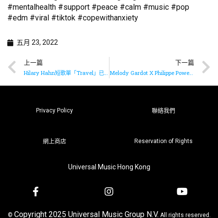
#mentalhealth #support #peace #calm #music #pop
#edm #viral #tiktok #copewithanxiety
五月 23, 2022
上一篇
下一篇
Hilary Hahn短歌單「Travel」已推出
Melody Gardot X Philippe Powell首張雙人專輯《Entre eux deux》已推出
Privacy Policy
聯絡我們
Reservation of Rights
網上商店
Universal Music Hong Kong
Copyright 2025 Universal Music Group N.V.
©
All rights reserved.