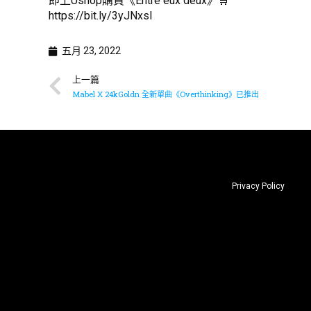
即上Ushop購買《Entre eux deux》🛒
https://bit.ly/3yJNxsl
五月 23, 2022
上一篇
Mabel X 24kGoldn 全新單曲《Overthinking》已推出
Privacy Policy