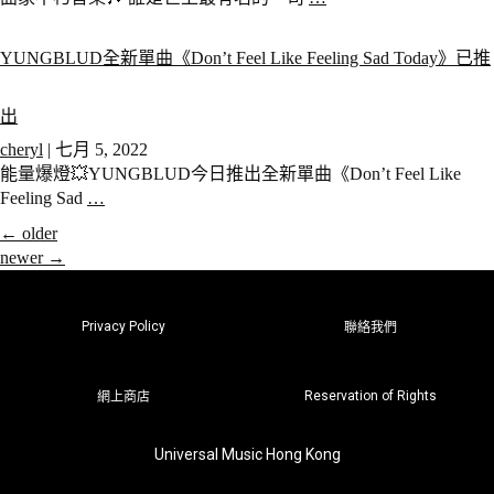
YUNGBLUD全新單曲《Don’t Feel Like Feeling Sad Today》已推
出
cheryl
|
七月 5, 2022
能量爆燈💥YUNGBLUD今日推出全新單曲《Don’t Feel Like
Feeling Sad
…
←
older
newer
→
Privacy Policy
聯絡我們
Reservation of Rights
網上商店
Universal Music Hong Kong