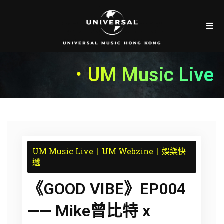
．UM Music Live
UM Music Live
UM Webzine
娛樂快
遞
《GOOD VIBE》EP004
—— Mike曾比特 x