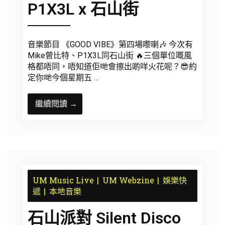
P1X3L x 石山街
音樂節目 《GOOD VIBE》第四場嚟喇🎶 今次有
Mike曾比特、P1X3L同石山街 🔥三個單位嘅風
格都唔同，唔知道佢哋會擦出啲咩火花呢？😎約
定你哋今個星期五 …
繼續閱讀 →
UM Music Live
UM Webzine
娛樂快
遞
本地音樂
石山派對 Silent Disco