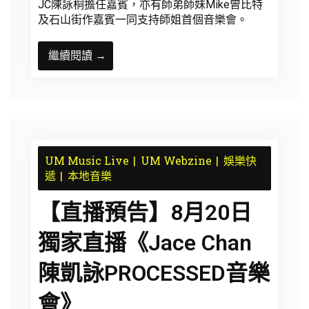
JC陳詠桐擔任嘉賓，亦有師弟師妹Mike曾比特
及石山街作嘉賓一同支持師姐首個音樂會。
繼續閱讀 →
UM Music Live
UM Webzine
娛樂快
遞
本地音樂
【直播預告】8月20日
獨家直播《Jace Chan
陳凱詠PROCESSED音樂
會》