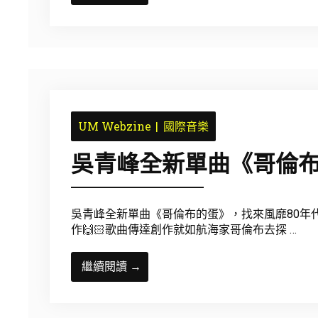
UM Webzine
國際音樂
吳青峰全新單曲《哥倫布
吳青峰全新單曲《哥倫布的蛋》，找來風靡80年代的「Coc
作🙌🏻歌曲傳達創作就如航海家哥倫布去探 …
繼續閱讀 →