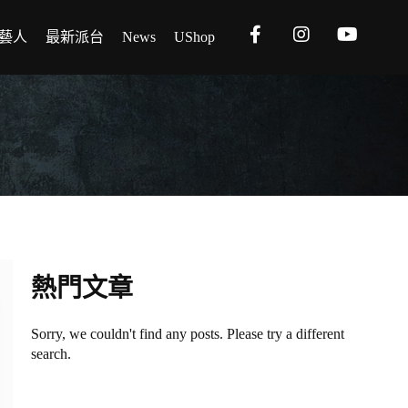
藝人
最新派台
News
UShop
熱門文章
Sorry, we couldn't find any posts. Please try a different
search.