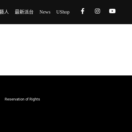
藝人
最新派台
News
UShop
Reservation of Rights