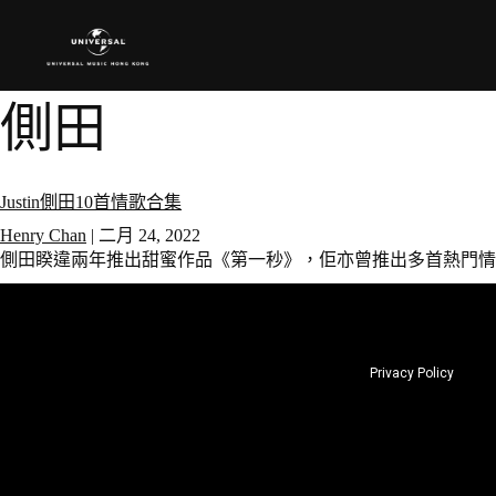
側田
Justin側田10首情歌合集
Henry Chan
|
二月 24, 2022
側田睽違兩年推出甜蜜作品《第一秒》，佢亦曾推出多首熱門情歌
Privacy Policy