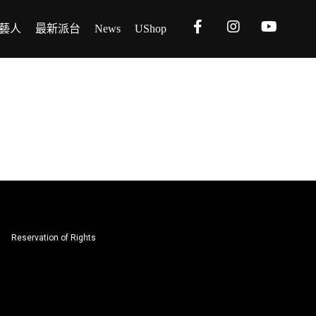
藝人
最新派台
News
UShop
Reservation of Rights