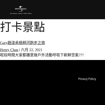
打卡景點
Gary趙浚承梧桐河跑步之旅
Henry Chan
|
六月 22, 2021
呢段時間大家都鍾意做戶外活動呼吸下新鮮空氣???
Privacy Policy