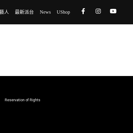
藝人
最新派台
News
UShop
Reservation of Rights