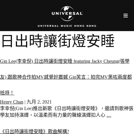
日出時讓街燈安睡
Gin Lee(李幸倪) 日出時讓街燈安睡 featuring Jacky Cheung(張學
友) 跟歌神合作拍MV感覺好震撼 Gin笑言：拍完MV黑咗兩度都
抵呀！
Henry Chan
|
九月 2, 2021
李幸倪(Gin Lee)推出新歌《日出時讓街燈安睡》，邀請到歌神張
學友加持演繹，以溫柔而有力量的聲線演繹扣人心
…
《日出時讓街燈安睡》歌曲解構?