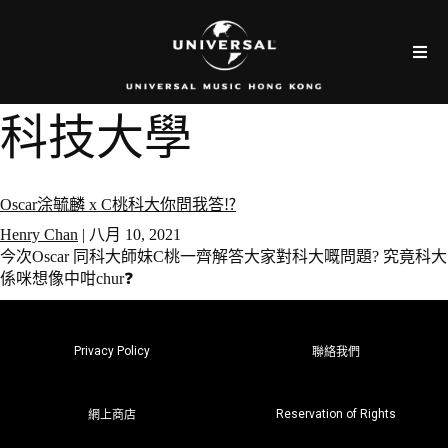
科技大學
Oscar涂毓麟 x C桃科大你問我答⁉️
Henry Chan
|
八月 10, 2021
今次Oscar 同科大師妹C桃一齊解答大家對科大嘅問題? 究竟科大
係咪想像中咁chur❓
Privacy Policy
聯絡我們
Reservation of Rights
網上商店