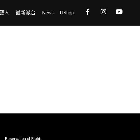
藝人
最新派台
News
UShop
Reservation of Rights