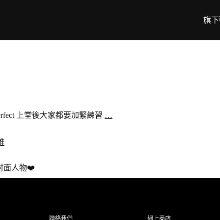
旗下
perfect 上堂後大家都要加緊練習
…
健雅
月封面人物❤️
聯絡我們
網上商店