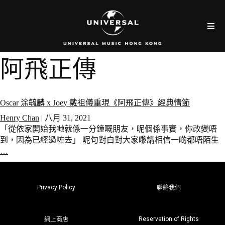
阿飛正傳
Oscar 涂毓麟 x Joey 戴祖儀重現《阿飛正傳》經典情節
Henry Chan
|
八月 31, 2021
「從依家開始我哋就係一分鐘嘅朋友，呢個係事實，你改變唔
到，因為已經過咗去」 呢句對白對大家嚟講相信一啲都唔陌生
…
Privacy Policy
聯絡我們
Reservation of Rights
網上商店