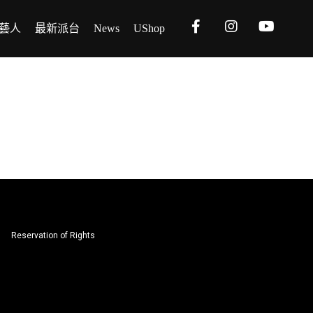
藝人
最新派台
News
UShop
Reservation of Rights