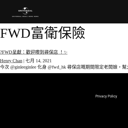
FWD富衛保險
?FWD呈獻：歡迎嚟到尋保店 ！✨
Henry Chan
|
七月 14, 2021
今次 @ginleeginlee 化身 @fwd_hk 尋保店嘅期間限定老闆娘
Privacy Policy