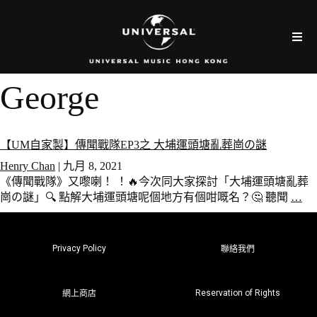
George
【UM自家製】傳聞戰隊EP3之 大埔運頭塘亂葬崗の謎
Henry Chan
|
九月 8, 2021
《傳聞戰隊》又嚟喇！ ！🔥今次同大家探討「大埔運頭塘亂葬
崗の謎」🔍 點解大埔運頭塘呢個地方有個咁嘅名？🤔 聽聞
…
Privacy Policy
聯絡我們
Reservation of Rights
網上商店