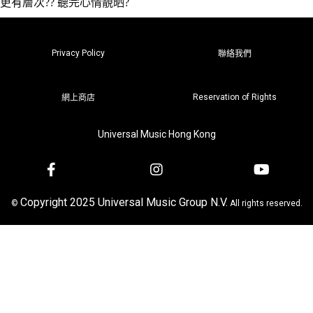
更有層次?? 聽完心情靚晒?
Privacy Policy
聯絡我們
Reservation of Rights
網上商店
Universal Music Hong Kong
Copyright 2025 Universal Music Group N.V.
©
All rights reserved.