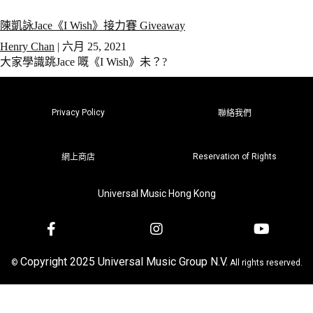
陳凱詠Jace《I Wish》接力賽 Giveaway
Henry Chan
|
六月 25, 2021
大家學識跳Jace 嘅《I Wish》未？?
Privacy Policy
聯絡我們
Reservation of Rights
網上商店
Universal Music Hong Kong
Copyright 2025 Universal Music Group N.V.
©
All rights reserved.