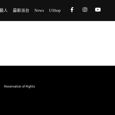
藝人
最新派台
News
UShop
Reservation of Rights