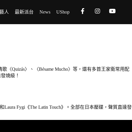
藝人
最新派台
News
UShop
情歌〈Quizás〉、〈Bésame Mucho〉等，還有多首王家衛常用配
直達發燒級！
a》和Laura Fygi《The Latin Touch》。全部在日本壓碟，聲質直達發