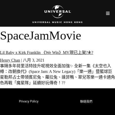
SpaceJamMovie
Lil Baby x Kirk Franklin 《We Win》MV現已上架?⛹?
Henry Chan
|
八月 3, 2021
事隔多年荷里活特技升呢視效全面加強✨ 全新一集《太空也入
樽：改朝換代》(Space Jam: A New Legacy)「樂一通」暨籃球巨
星勒邦占士帶領賓尼兔、蘿拉兔、達菲鴨、翠兒等樂一通卡通角
色再戰「魔星隊」延續好玩傳奇！??
Privacy Policy
聯絡我們