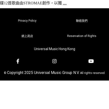
碟12首歌曲由STROMAE創作，以獨
…
Privacy Policy
聯絡我們
Reservation of Rights
網上商店
Universal Music Hong Kong
Copyright 2025 Universal Music Group N.V.
©
All rights reserved.