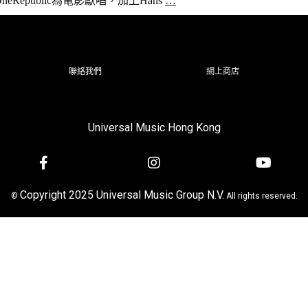
Republic為電影獻唱，加上Hans
…
聯絡我們
網上商店
Universal Music Hong Kong
Copyright 2025 Universal Music Group N.V.
©
All rights reserved.