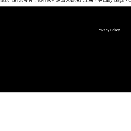
電影《壯志凌雲：獨行俠》原聲大碟現已上架，有Lady Gaga、One
Privacy Policy