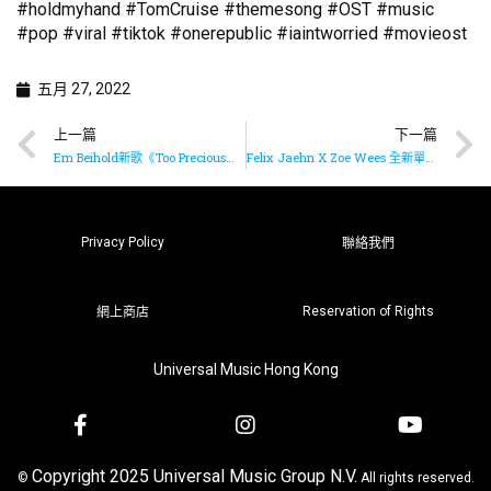
#holdmyhand #TomCruise #themesong #OST #music
#pop #viral #tiktok #onerepublic #iaintworried #movieost
五月 27, 2022
上一篇
下一篇
Em Beihold新歌《Too Precious》已推出
Felix Jaehn X Zoe Wees 全新單曲《Do It Better》已推出
Privacy Policy
聯絡我們
Reservation of Rights
網上商店
Universal Music Hong Kong
Copyright 2025 Universal Music Group N.V.
©
All rights reserved.